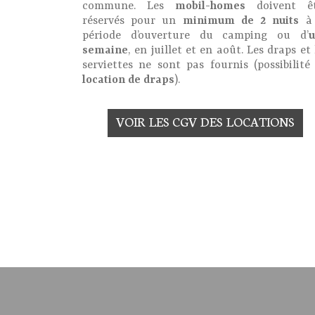
commune. Les
mobil-homes
doivent êt
réservés pour un
minimum de 2 nuits
à 
période d’ouverture du camping ou d’
semaine
, en juillet et en août. Les draps et 
serviettes ne sont pas fournis (possibilité
location de draps
).
VOIR LES CGV DES LOCATIONS