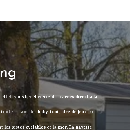
ing
n effet, vous bénéficierez d’un
accès direct à la
toute la famille :
baby-foot
,
aire de jeux
pour
nt les
pistes cyclables
et la
mer
. La
navette