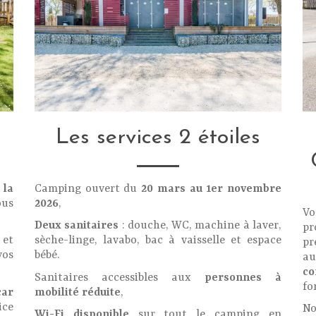
Les services 2 étoiles
 la
Camping ouvert du
20 mars au 1er novembre
us
2026
,
Vo
Deux sanitaires
: douche, WC, machine à laver,
p
 et
sèche-linge, lavabo, bac à vaisselle et espace
pr
vos
bébé.
au
co
Sanitaires accessibles aux
personnes à
fo
ar
mobilité réduite
,
ice
N
Wi-Fi disponible
sur tout le camping en