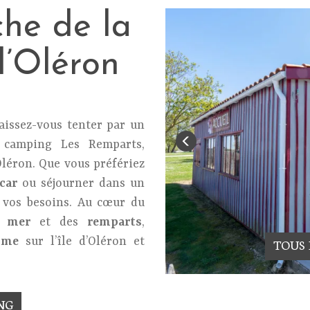
he de la
 d’Oléron
laissez-vous tenter par un
camping Les Remparts,
’Oléron. Que vous préfériez
car
ou séjourner dans un
à vos besoins. Au cœur du
a
mer
et des
remparts
,
lme
sur l’île d’Oléron et
TOUS
NG