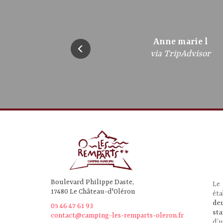
bregandbrigitte
Anne marie l
Frederic A
jazzebre
gepe5
via TripAdvisor
via TripAdvisor
via TripAdvisor
via TripAdvisor
via TripAdvisor
Boulevard Philippe Daste,
Le
17480 Le Château-d'Oléron
ét
de
05 46 47 61 93
st
contact@camping-les-remparts-oleron.fr
d’