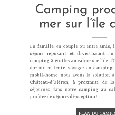
Camping proc
mer sur l’île
En
famille
, en
couple
ou entre
amis
, 
séjour reposant et divertissant
au 
camping 2 étoiles au calme
sur l’île d
dormir en
tente
, voyager en
camping-
mobil-home
, nous avons la solution 
Château-d’Oléron
, à proximité de l
séjournez dans notre
camping au ca
profitez de
séjours d’exception
!
PLAN DU CAMPI