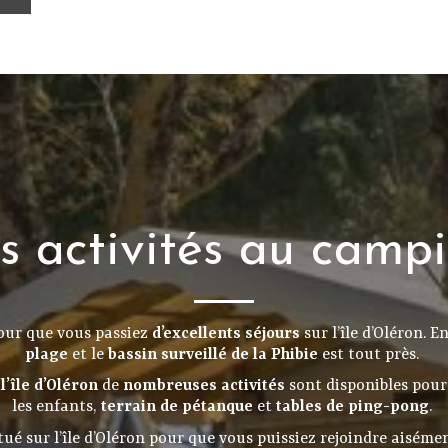
s activités au camp
our que vous passiez
d’excellents séjours
sur l’île d’Oléron. E
plage
et le
bassin surveillé de la Phibie
est tout près.
l’île d’Oléron
de
nombreuses activités
sont disponibles pour 
les enfants,
terrain de pétanque
et
tables de ping-pong
.
ué sur l’île d’Oléron pour que vous puissiez rejoindre aiséme